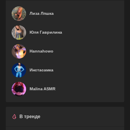
Лиза Лпшка
Юля Гаврилина
Hannahowo
Инстасамка
Malina ASMR
В тренде