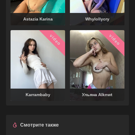
Astazia Karina
Whylollycry
video
video
Karrambaby
Ульяна Alknwt
Смотрите также