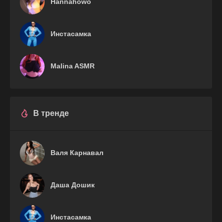
Hannahowo
Инстасамка
Malina ASMR
В тренде
Валя Карнавал
Даша Дошик
Инстасамка