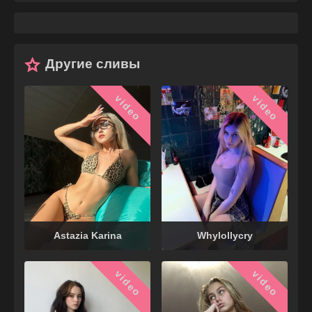
Другие сливы
video
video
Astazia Karina
Whylollycry
video
video