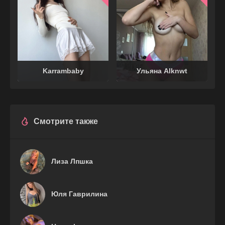
Karrambaby
Ульяна Alknwt
Смотрите также
Лиза Лпшка
Юля Гаврилина