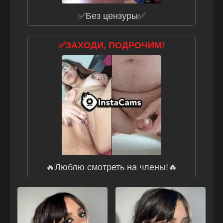
✅Без цензуры✅
✅ЗАХОДИ, ПОДРОЧИМ!
🔥Люблю смотреть на члены!🔥