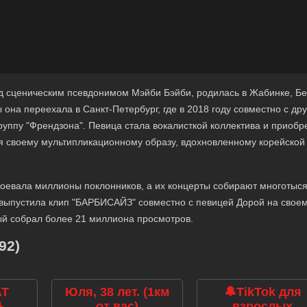
од сценическим псевдонимом Мэйби Бэйби, родилась в Жабинке, Бе
она переехала в Санкт-Петербург, где в 2018 году совместно с др
руппу "Френдзона". Певица стала вокалисткой коллектива и приобр
я своему мультипликационному образу, вдохновленному корейской
воевала миллионы поклонников, а их концерты собирают многотыс
а выпустила клип "БАРБИСАЙЗ" совместно с певицей Дорой на свое
ый собрал более 21 миллиона просмотров.
92)
АТ
Юля, 38 лет. (1км
🔔TikTok для
️
от вас)
взрослых