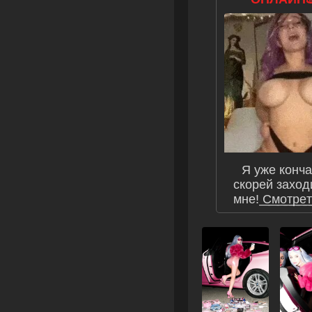
Я уже конч
скорей заход
мне! ͟С͟м͟о͟т͟р͟е͟т