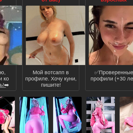
аю,
Мой вотсапп в
✅Проверенны
и ко
профиле. Хочу куни,
профили (+30 ле
͟ь͟!➡️
пишите!