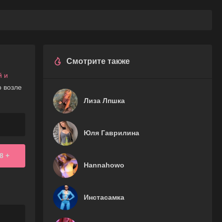
Смотрите также
й и
о возле
Лиза Лпшка
Юля Гаврилина
8 +
Hannahowo
Инстасамка