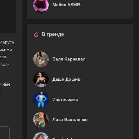
Malina ASMR
В тренде
ларусь.
узьями
ела
Валя Карнавал
 поп-
Даша Дошик
ячные
м
Инстасамка
Лиза Василенко