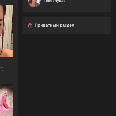
Tenderlybae
Приватный раздел
е
т)