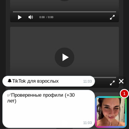
0:00
/ 0:00
🔔TikTok для взрослых
11:03
0:00
/ 0:00
1
✅Проверенные профили (+30
лет)
11:03