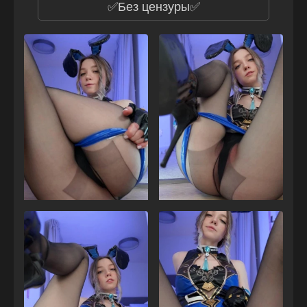
✅Без цензуры✅