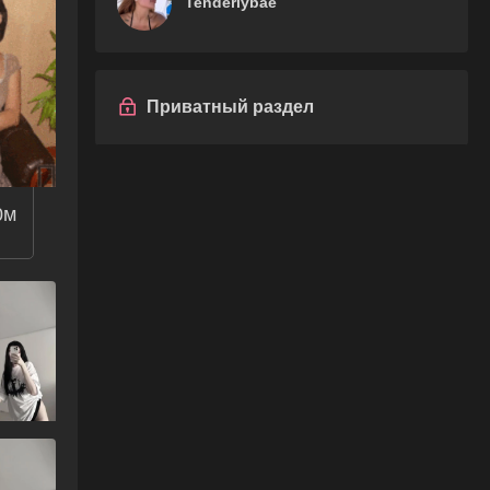
Tenderlybae
Приватный раздел
0м