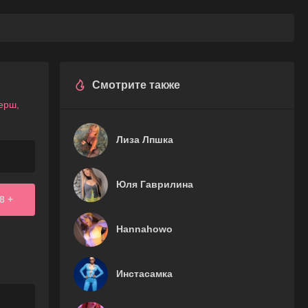
Смотрите также
ерш,
Лиза Лпшка
Юля Гаврилина
8 +
Hannahowo
Инстасамка