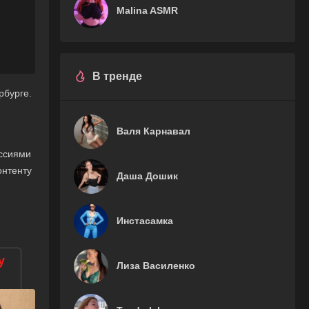
Malina ASMR
В тренде
рбурге.
Валя Карнавал
ессиями
онтенту
Даша Дошик
Инстасамка
у
Лиза Василенко