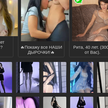
ет
я?
🔥Покажу все НАШИ
Рита, 40 лет. (30
ДЫРОЧКИ!🔥
от Вас).