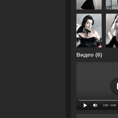
Видео (6)
0:00
/ 0:00