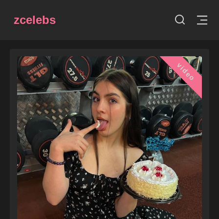
zcelebs
video